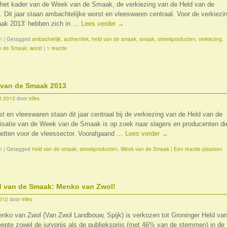
in het kader van de Week van de Smaak, de verkiezing van de Held van de
Dit jaar staan ambachtelijke worst en vleeswaren centraal. Voor de verkiezi
aak 2013’ hebben zich in …
Lees verder
→
n
|
Getagged
ambachtelijk
,
authentiek
,
held van de smaak
,
smaak
,
streekproducten
,
verkiezing
,
n de Smaak
,
worst
|
1 reactie
 van de Smaak 2013
t 2013
door
elles
t en vleeswaren staan dit jaar centraal bij de verkiezing van de Held van de
satie van de Week van de Smaak is op zoek naar slagers en producenten di
nzetten voor de vleessector. Voorafgaand …
Lees verder
→
n
|
Getagged
held van de smaak
,
streekproducten
,
Week van de Smaak
|
Een reactie plaatsen
d van de Smaak: Menko van Zwol!
2012
door
elles
nko van Zwol (Van Zwol Landbouw, Spijk) is verkozen tot Groninger Held va
epte zowel de juryprijs als de publieksprijs (met 46% van de stemmen) in de