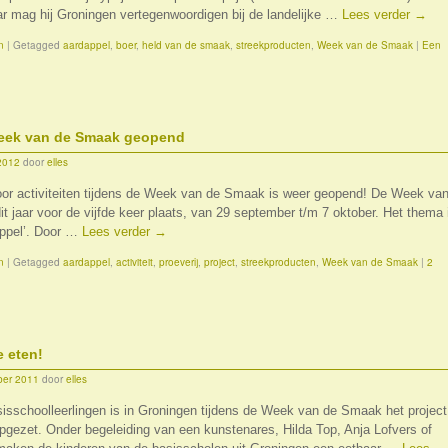
ar mag hij Groningen vertegenwoordigen bij de landelijke …
Lees verder
→
n
|
Getagged
aardappel
,
boer
,
held van de smaak
,
streekproducten
,
Week van de Smaak
|
Een
Week van de Smaak geopend
 2012
door
elles
voor activiteiten tijdens de Week van de Smaak is weer geopend! De Week va
t jaar voor de vijfde keer plaats, van 29 september t/m 7 oktober. Het thema 
appel’. Door …
Lees verder
→
n
|
Getagged
aardappel
,
activiteit
,
proeverij
,
project
,
streekproducten
,
Week van de Smaak
|
2
 eten!
ber 2011
door
elles
sisschoolleerlingen is in Groningen tijdens de Week van de Smaak het project
pgezet. Onder begeleiding van een kunstenares, Hilda Top, Anja Lofvers of