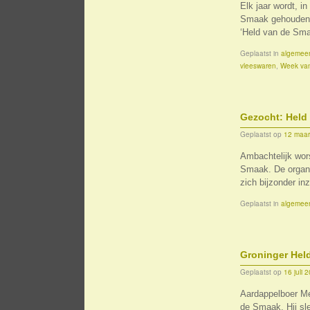
Elk jaar wordt, 
Smaak gehouden. 
‘Held van de Sm
Geplaatst in
algemee
vleeswaren
,
Week va
Gezocht: Held
Geplaatst op
12 maar
Ambachtelijk wors
Smaak. De organi
zich bijzonder i
Geplaatst in
algemee
Groninger Hel
Geplaatst op
16 juli 
Aardappelboer Me
de Smaak. Hij sle