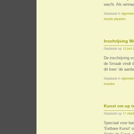
wacht. Als winna
Geplaatst in
algemee
reactie plaatsen
Inschrijving 
Geplaatst op
12 juni
De inschrijving 
de Smaak vindt di
dit keer ‘de aard
Geplaatst in
algemee
reacties
Kunst om op te
Geplaatst op
17 okto
Speciaal voor ba
‘Eetbare Kunst’ o