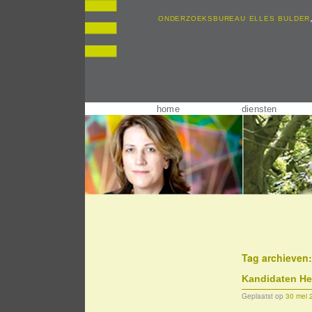
onderzoeksbureau elles bulder
home
diensten
Tag archieven
Kandidaten He
Geplaatst op
30 mei 