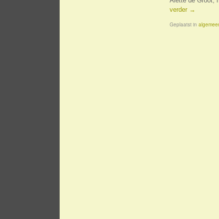
Alette de Groot,
verder
→
Geplaatst in
algemee