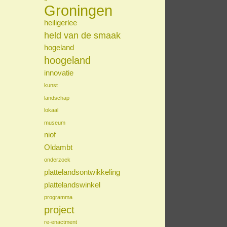
Groningen
heiligerlee
held van de smaak
hogeland
hoogeland
innovatie
kunst
landschap
lokaal
museum
niof
Oldambt
onderzoek
plattelandsontwikkeling
plattelandswinkel
programma
project
re-enactment