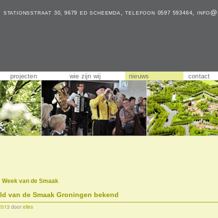
, stationsstraat
ed scheemda, telefoon
,
info@
30, 9679
0597 593464
projecten
wie zijn wij
nieuws
contact
:
Week van de Smaak
ld van de Smaak Groningen bekend
2013
door
elles