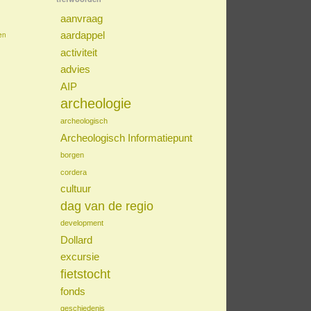
aanvraag
aardappel
en
activiteit
advies
AIP
archeologie
archeologisch
Archeologisch Informatiepunt
borgen
cordera
cultuur
dag van de regio
development
Dollard
excursie
fietstocht
fonds
geschiedenis