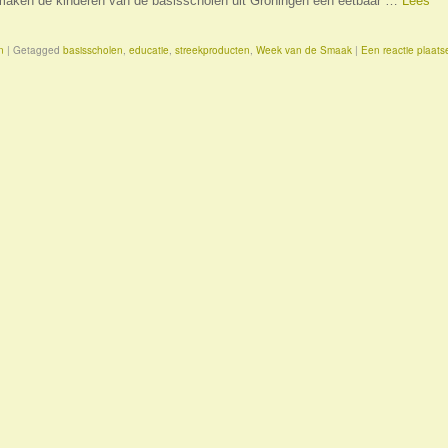
 maken de kinderen van de basisscholen uit Groningen een eetbaar …
Lees
n
|
Getagged
basisscholen
,
educatie
,
streekproducten
,
Week van de Smaak
|
Een reactie plaats