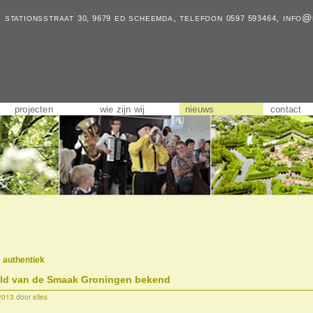
, stationsstraat
ed scheemda, telefoon
,
info@
30, 9679
0597 593464
projecten
wie zijn wij
nieuws
contact
:
authentiek
ld van de Smaak Groningen bekend
2013
door
elles