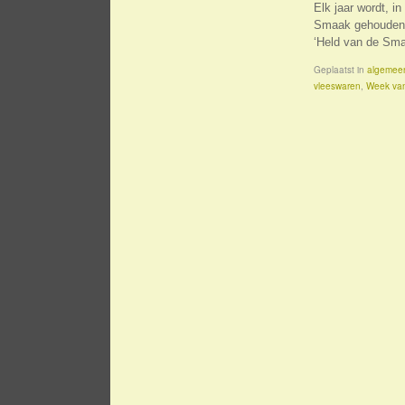
Elk jaar wordt, 
Smaak gehouden. 
‘Held van de Sm
Geplaatst in
algemee
vleeswaren
,
Week va