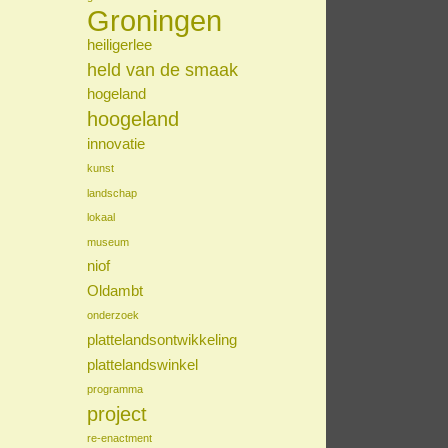
Groningen
heiligerlee
held van de smaak
hogeland
hoogeland
innovatie
kunst
landschap
lokaal
museum
niof
Oldambt
onderzoek
plattelandsontwikkeling
plattelandswinkel
programma
project
re-enactment