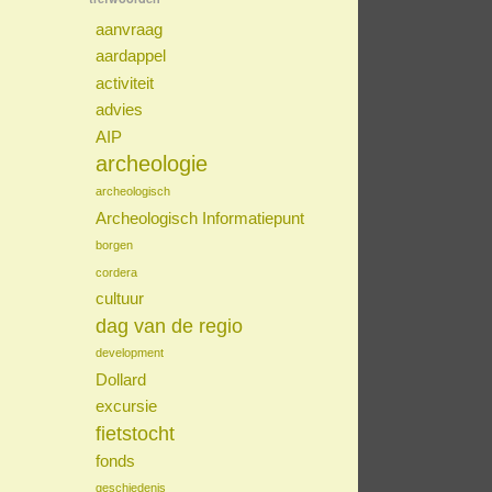
aanvraag
aardappel
activiteit
advies
AIP
archeologie
archeologisch
Archeologisch Informatiepunt
borgen
cordera
cultuur
dag van de regio
development
Dollard
excursie
fietstocht
fonds
geschiedenis