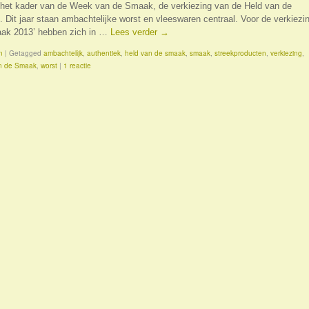
in het kader van de Week van de Smaak, de verkiezing van de Held van de
Dit jaar staan ambachtelijke worst en vleeswaren centraal. Voor de verkiezi
aak 2013’ hebben zich in …
Lees verder
→
n
|
Getagged
ambachtelijk
,
authentiek
,
held van de smaak
,
smaak
,
streekproducten
,
verkiezing
,
n de Smaak
,
worst
|
1 reactie