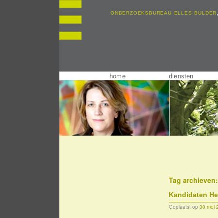
onderzoeksbureau elles bulder
home
diensten
Tag archieven
Kandidaten He
Geplaatst op
30 mei 