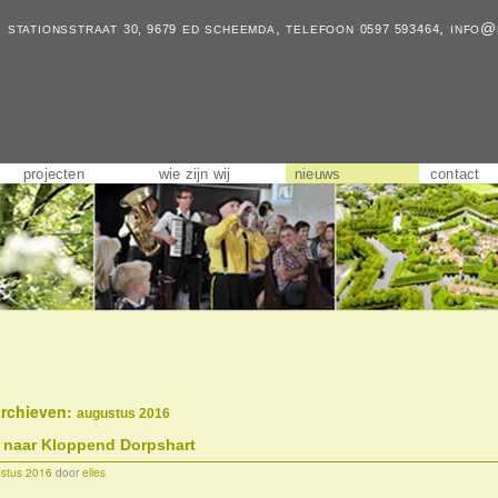
, stationsstraat
ed scheemda, telefoon
,
info@
30, 9679
0597 593464
projecten
wie zijn wij
nieuws
contact
archieven:
augustus 2016
s naar Kloppend Dorpshart
stus 2016
door
elles