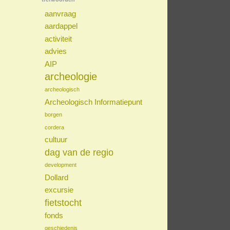
aanvraag
aardappel
activiteit
advies
AIP
archeologie
archeologisch
Archeologisch Informatiepunt
borgen
cordera
cultuur
dag van de regio
development
Dollard
excursie
fietstocht
fonds
geschiedenis