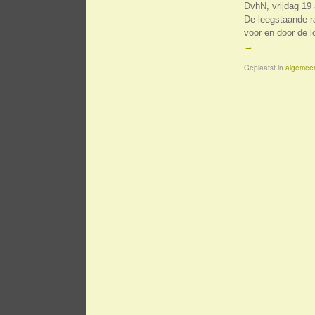
DvhN, vrijdag 19
De leegstaande r
voor en door de 
→
Geplaatst in
algemee