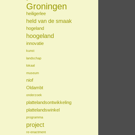
Groningen
heiligerlee
held van de smaak
hogeland
hoogeland
innovatie
kunst
landschap
lokaal
museum
niof
Oldambt
onderzoek
plattelandsontwikkeling
plattelandswinkel
programma
project
re-enactment