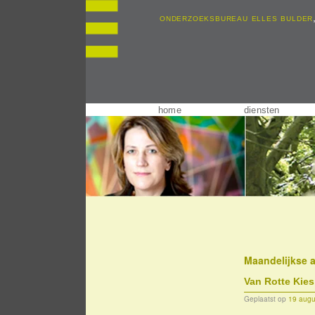
onderzoeksbureau elles bulder
home
diensten
Maandelijkse 
Van Rotte Kie
Geplaatst op
19 augu