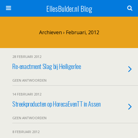
EllesBulder.nl Blog
Archieven › Februari, 2012
28 FEBRUARI 2012
Re-enactment Slag bij Heiligerlee
GEEN ANTWOORDEN
14 FEBRUARI 2012
Streekproducten op HorecaEvenTT in Assen
GEEN ANTWOORDEN
8 FEBRUARI 2012