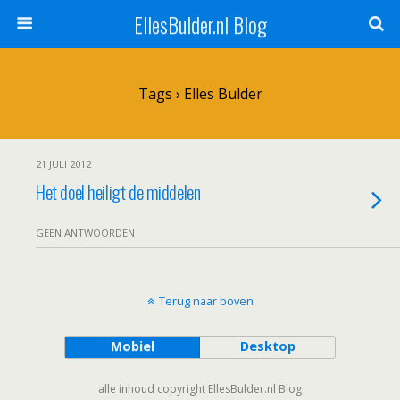
EllesBulder.nl Blog
Tags › Elles Bulder
21 JULI 2012
Het doel heiligt de middelen
GEEN ANTWOORDEN
Terug naar boven
Mobiel
Desktop
alle inhoud copyright EllesBulder.nl Blog