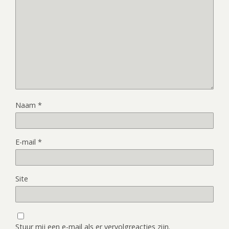
Naam
*
E-mail
*
Site
Stuur mij een e-mail als er vervolgreacties zijn.